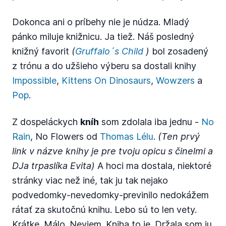
Dokonca ani o príbehy nie je núdza. Mladý
pánko miluje knižnicu. Ja tiež. Náš posledný
knižný favorit
(
Gruffalo´s Child
)
bol zosadený
z trónu a do užšieho výberu sa dostali knihy
Impossible
,
Kittens On Dinosaurs
,
Wowzers
a
Pop
.
Z dospeláckych
kníh
som zdolala iba jednu -
No
Rain
, No Flowers od
Thomas Lélu
.
(Ten prvý
link v názve knihy je pre tvoju opicu s činelmi a
DJa trpaslíka Evita)
A hoci ma dostala, niektoré
stránky viac než iné, tak ju tak nejako
podvedomky-nevedomky-previnilo nedokážem
rátať za skutočnú knihu. Lebo sú to len vety.
Krátke. Málo. Neviem. Kniha to je. Držala som ju.