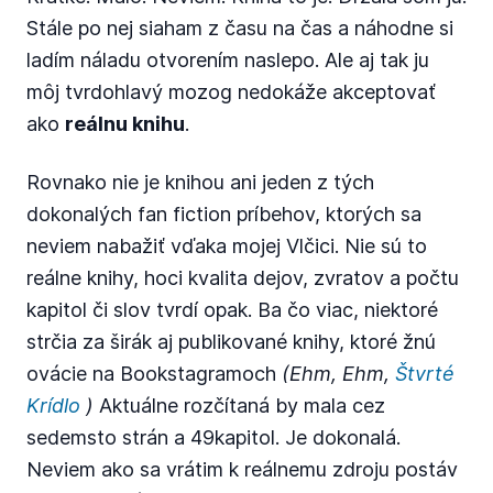
Stále po nej siaham z času na čas a náhodne si
ladím náladu otvorením naslepo. Ale aj tak ju
môj tvrdohlavý mozog nedokáže akceptovať
ako
reálnu knihu
.
Rovnako nie je knihou ani jeden z tých
dokonalých fan fiction príbehov, ktorých sa
neviem nabažiť vďaka mojej Vlčici. Nie sú to
reálne knihy, hoci kvalita dejov, zvratov a počtu
kapitol či slov tvrdí opak. Ba čo viac, niektoré
strčia za širák aj publikované knihy, ktoré žnú
ovácie na Bookstagramoch
(Ehm, Ehm,
Štvrté
Krídlo
)
Aktuálne rozčítaná by mala cez
sedemsto strán a 49kapitol. Je dokonalá.
Neviem ako sa vrátim k reálnemu zdroju postáv