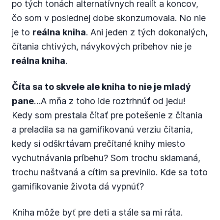
po tých tonách alternatívnych realít a koncov,
čo som v poslednej dobe skonzumovala. No nie
je to
reálna kniha
. Ani jeden z tých dokonalých,
čítania chtivých, návykových príbehov nie je
reálna kniha
.
Číta sa to skvele ale kniha to nie je mladý
pane
…A mňa z toho ide roztrhnúť od jedu!
Kedy som prestala čítať pre potešenie z čítania
a preladila sa na gamifikovanú verziu čítania,
kedy si odškrtávam prečítané knihy miesto
vychutnávania príbehu? Som trochu sklamaná,
trochu naštvaná a cítim sa previnilo. Kde sa toto
gamifikovanie života dá vypnúť?
Kniha môže byť pre deti a stále sa mi ráta.