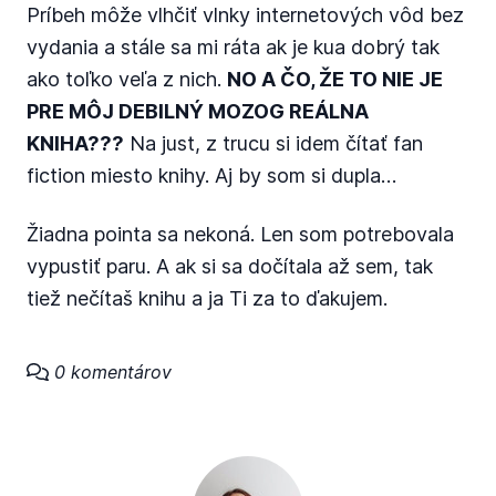
Príbeh môže vlhčiť vlnky internetových vôd bez
vydania a stále sa mi ráta ak je kua dobrý tak
ako toľko veľa z nich.
NO A ČO, ŽE TO NIE JE
PRE MÔJ DEBILNÝ MOZOG REÁLNA
KNIHA???
Na just, z trucu si idem čítať fan
fiction miesto knihy. Aj by som si dupla…
Žiadna pointa sa nekoná. Len som potrebovala
vypustiť paru. A ak si sa dočítala až sem, tak
tiež nečítaš knihu a ja Ti za to ďakujem.
0 komentárov