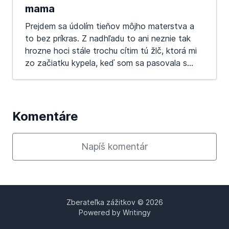
mama
Prejdem sa údolím tieňov môjho materstva a
to bez príkras. Z nadhľadu to ani neznie tak
hrozne hoci stále trochu cítim tú žlč, ktorá mi
zo začiatku kypela, keď som sa pasovala s...
Komentáre
Napíš komentár
Zberateľka zážitkov © 2026
Powered by Writingy