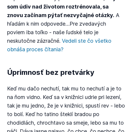
som údiv nad životom roztrénovala, sa
znovu začínam pýtať nezvyčajné otázky.
A
hľadám k nim odpovede…Pre zvedavých
poviem iba toľko - naše ľudské telo je
neskutočne zázračné.
Vedeli ste čo všetko
obnáša proces čítania?
Úprimnosť bez pretvárky
Keď mu dačo nechutí, tak mu to nechutí a je to
na ňom vidno. Keď sa v knižnici udrie pri lezení,
tak je mu jedno, že je v knižnici, spustí rev - lebo
to bolí. Keď ho tatino šteklí bradou po
chodidlách, chrochtavo sa smeje, lebo sa mu to
páči. Dáva jasne najavo, čo chce, čo nechce, čo