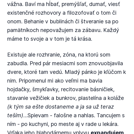
vážna. Baví ma hĺbať, premýšľať, dumať, viesť
existenčné rozhovory a filozofovať o tom či
onom. Behanie v bublinách či štveranie sa po
pamätníkoch nepovažujem za zábavu. Každý
máme to svoje a v tom je tá krása.
Existuje ale rozhranie, zóna, na ktorú som
zabudla. Pred pár mesiacmi som znovuobjavila
dvere, ktoré tam vedú. Mladý pánko je kľúčom k
nim. Pripomenul mi ako veľmi ma bavia
hojdačky, šmykľavky, recitovanie básničiek,
stavanie vežičiek a bunkrov, plastelína a koláže
(k tým sa ešte dostaneme a ja sa už teraz
teším)
…Spievam - falošne a nahlas. Tancujem s
ním - po kuchyni, po meste aj v rade u lekára.
Vďaka jeho blahodárnemu vplyvu
expandujem,