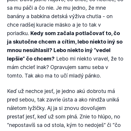
sa mu páči a čo nie. Je mu jedno, že mne
banány a babkina detská výživa chutia - on
chce radšej kuracie mäsko a je to tak v
poriadku.
Kedy som začala potlačovať to, čo
ja skutočne chcem a cítim, lebo niekto iný so
mnou nesúhlasil? Lebo niekto iný “vedel
lepšie” čo chcem?
Lebo mi niekto vravel, že to
mám chcieť inak? Opravujem samu seba v
tomto. Tak ako ma to učí mladý pánko.
Keď už nechce jesť, je jedno akú dobrotu má
pred sebou, tak zavrie ústa a ako nindža uniká
náletom lyžičky. Aj ja si znovu dovoľujem
prestať jesť, keď už som plná. Znie to hlúpo, no
“nepostavíš sa od stola, kým to nedoješ” či “čo