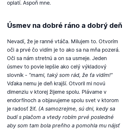
oplatí. Aspoň mne.
Úsmev na dobré ráno a dobrý deň
Nevadí, že je ranné vtáča. Milujem to. Otvorím
oči a prvé čo vidím je to ako sa na mňa pozerá.
Oči sa nám stretnú a on sa usmeje. Jeden
úsmev to povie lepšie ako celý výkladový
slovník -
“mami, taký som rád, že ťa vidím!”
Vďaka nemu je deň krajší. Otvoril mi novú
dimenziu v ktorej žijeme spolu. Plávame v
endorfínoch a objavujeme spolu svet v ktorom
je radosť žiť.
(A samozrejme, sú dni, kedy sa
budí s plačom a vtedy robím prvé posledné
aby som tam bola preňho a pomohla mu nájsť