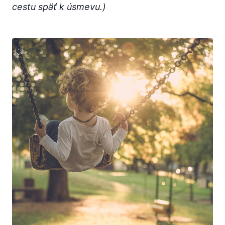
cestu späť k úsmevu.)