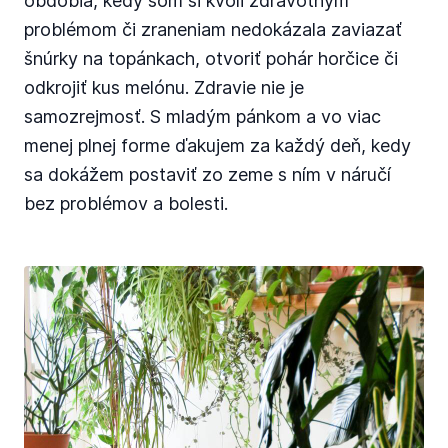
obdobia, kedy som si kvôli zdravotným
problémom či zraneniam nedokázala zaviazať
šnúrky na topánkach, otvoriť pohár horčice či
odkrojiť kus melónu. Zdravie nie je
samozrejmosť. S mladým pánkom a vo viac
menej plnej forme ďakujem za každý deň, kedy
sa dokážem postaviť zo zeme s ním v náručí
bez problémov a bolesti.