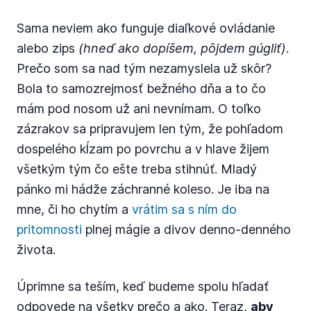
Sama neviem ako funguje diaľkové ovládanie
alebo zips
(hneď ako dopíšem, pôjdem gúgliť)
.
Prečo som sa nad tým nezamyslela už skôr?
Bola to samozrejmosť bežného dňa a to čo
mám pod nosom už ani nevnímam. O toľko
zázrakov sa pripravujem len tým, že pohľadom
dospelého kĺzam po povrchu a v hlave žijem
všetkým tým čo ešte treba stihnúť. Mladý
pánko mi hádže záchranné koleso. Je iba na
mne, či ho chytím a
vrátim sa s ním do
pritomnosti
plnej mágie a divov denno-denného
života.
Úprimne sa teším, keď budeme spolu hľadať
odpovede na všetky prečo a ako. Teraz,
aby