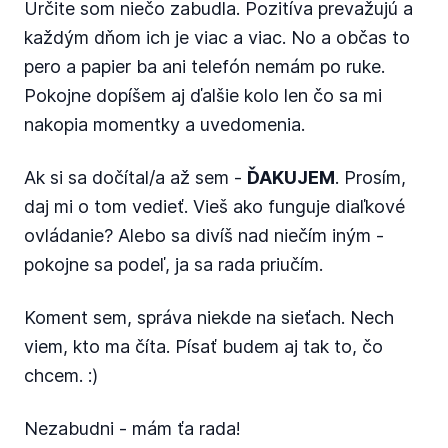
Určite som niečo zabudla. Pozitíva prevažujú a
každým dňom ich je viac a viac. No a občas to
pero a papier ba ani telefón nemám po ruke.
Pokojne dopíšem aj ďalšie kolo len čo sa mi
nakopia momentky a uvedomenia.
Ak si sa dočítal/a až sem -
ĎAKUJEM
. Prosím,
daj mi o tom vedieť. Vieš ako funguje diaľkové
ovládanie? Alebo sa divíš nad niečím iným -
pokojne sa podeľ, ja sa rada priučím.
Koment sem, správa niekde na sieťach. Nech
viem, kto ma číta. Písať budem aj tak to, čo
chcem. :)
Nezabudni - mám ťa rada!