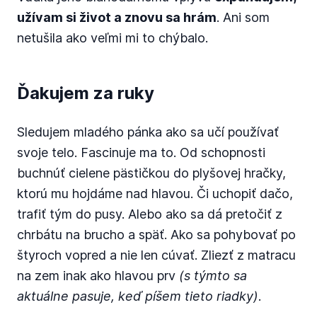
užívam si život a znovu sa hrám
. Ani som
netušila ako veľmi mi to chýbalo.
Ďakujem za ruky
Sledujem mladého pánka ako sa učí používať
svoje telo. Fascinuje ma to. Od schopnosti
buchnúť cielene pästičkou do plyšovej hračky,
ktorú mu hojdáme nad hlavou. Či uchopiť dačo,
trafiť tým do pusy. Alebo ako sa dá pretočiť z
chrbátu na brucho a späť. Ako sa pohybovať po
štyroch vopred a nie len cúvať. Zliezť z matracu
na zem inak ako hlavou prv
(s týmto sa
aktuálne pasuje, keď píšem tieto riadky)
.