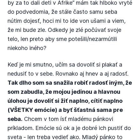
by za to dali deti v Afrike” mám tak hlboko vryté
do podvedomia, že stále často samu seba
nútim dojesť, hoci mi to ide von ušami a viem,
že mi bude zle. Odkedy je zlé počúvať svoje
telo, len preto aby sme potešili/nezarmútili
niekoho iného?
Keď je mi smutno, učím sa dovoliť si plakať a
nedusiť to v sebe. Rovnako aj hnev a aj radosť.
Tak dlho som sa snažila robiť radosť iným, že
som zabudla, že mojou jedinou a hlavnou
úlohou je dovoliť si žiť naplno, cítiť naplno
(VŠETKY emócie) a byť šťastná sama pre
seba.
Chcem v tom ísť mladému pánkovi
príkladom. Emócie sú ok a je dobré ich pustiť do
sveta - len treba vedieť ako. Mladý pánko to