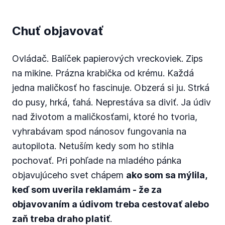
Chuť objavovať
Ovládač. Balíček papierových vreckoviek. Zips
na mikine. Prázna krabička od krému. Každá
jedna maličkosť ho fascinuje. Obzerá si ju. Strká
do pusy, hrká, ťahá. Neprestáva sa diviť. Ja údiv
nad životom a maličkosťami, ktoré ho tvoria,
vyhrabávam spod nánosov fungovania na
autopilota. Netuším kedy som ho stihla
pochovať. Pri pohľade na mladého pánka
objavujúceho svet chápem
ako som sa mýlila,
keď som uverila reklamám - že za
objavovaním a údivom treba cestovať alebo
zaň treba draho platiť
.